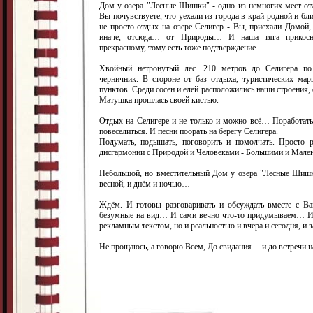
Дом у озера "Лесные Шишки" - одно из немногих мест отд
Вы почувствуете, что уехали из города в край родной и бли
не просто отдых на озере Селигер - Вы, приехали Домой, 
иначе, отсюда… от Природы… И наша тяга прикосн
прекрасному, тому есть тоже подтверждение…
Хвойный нетронутый лес. 210 метров до Селигера по
черничник. В стороне от баз отдыха, туристических ма
пунктов. Среди сосен и елей расположились наши строения,
Матушка прошлась своей кистью.
Отдых на Селигере и не только и можно всё… Поработать
повеселиться. И песни поорать на берегу Селигера.
Подумать, подышать, поговорить и помолчать. Просто 
дисгармонии с Природой и Человеками - Большими и Ма
Небольшой, но вместительный Дом у озера "Лесные Шишки
весной, и днём и ночью…
Ждём. И готовы разговаривать и обсуждать вместе с В
безумные на вид… И сами вечно что-то придумываем… И п
рекламным текстом, но и реальностью и вчера и сегодня, и за
Не прощаюсь, а говорю Всем, До свидания… и до встречи на