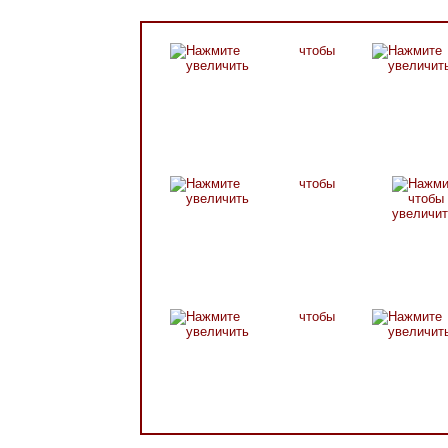
Марка Твена
пути