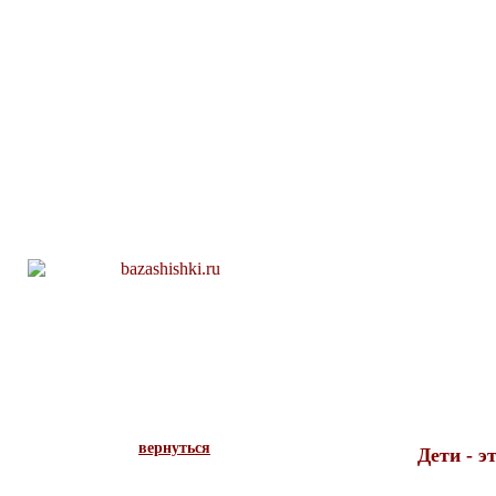
мы
вернуться
Дети - эт
Забавно
Вспоминая
В начале твор